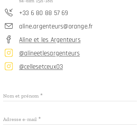
sa-dim 15h-18h
+33 6 80 88 57 69
aline.argenteurs@orange.fr
Aline et les Argenteurs
@alineetlesargenteurs
@cellesetceux03
Nom et prénom
Adresse e-mail