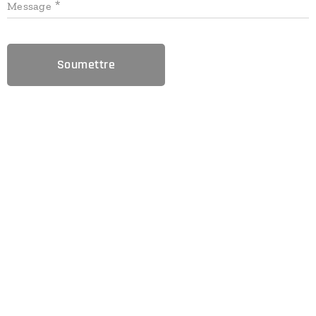
Message
Soumettre