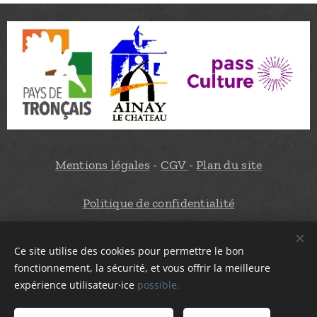
Mentions légales
-
CGV
-
Plan du site
Politique de confidentialité
Ce site utilise des cookies pour permettre le bon
fonctionnement, la sécurité, et vous offrir la meilleure
Nous contacter
expérience utilisateur·ice
possible.